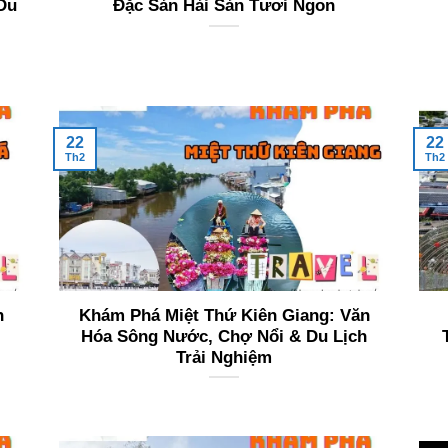
Du
Đặc Sản Hải Sản Tươi Ngon
22
22
Th2
Th2
h
Khám Phá Miệt Thứ Kiên Giang: Văn
Hóa Sông Nước, Chợ Nổi & Du Lịch
Trải Nghiệm