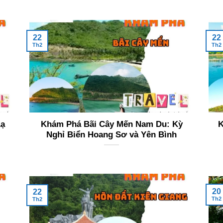
22
22
Th2
Th2
Lạ
Khám Phá Bãi Cây Mến Nam Du: Kỳ
K
Nghỉ Biển Hoang Sơ và Yên Bình
20
22
Th2
Th2