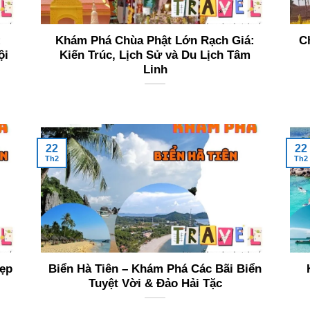
:
Khám Phá Chùa Phật Lớn Rạch Giá:
C
ội
Kiến Trúc, Lịch Sử và Du Lịch Tâm
Linh
22
22
Th2
Th2
ẹp
Biển Hà Tiên – Khám Phá Các Bãi Biển
Tuyệt Vời & Đảo Hải Tặc