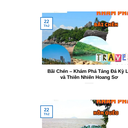
22
Th2
Bãi Chén – Khám Phá Tảng Đá Kỳ 
và Thiên Nhiên Hoang Sơ
22
Th2