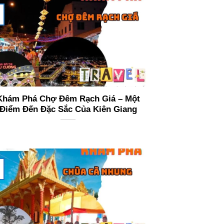
Khám Phá Chợ Đêm Rạch Giá – Một
Điểm Đến Đặc Sắc Của Kiên Giang