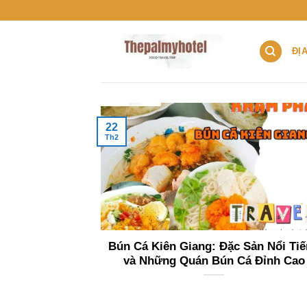
Chuyển
đến
nội
ĐỊ
dung
22
Th2
Bún Cá Kiên Giang: Đặc Sản Nổi Ti
và Những Quán Bún Cá Đỉnh Cao