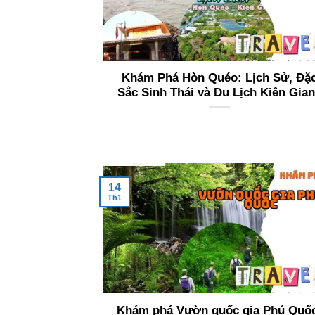
Khám Phá Hòn Quéo: Lịch Sử, Đặ
Sắc Sinh Thái và Du Lịch Kiên Gia
14
Th1
Khám phá Vườn quốc gia Phú Quố