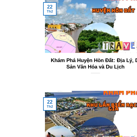
22
Th2
Khám Phá Huyện Hòn Đất: Địa Lý, 
Sản Văn Hóa và Du Lịch
22
Th2