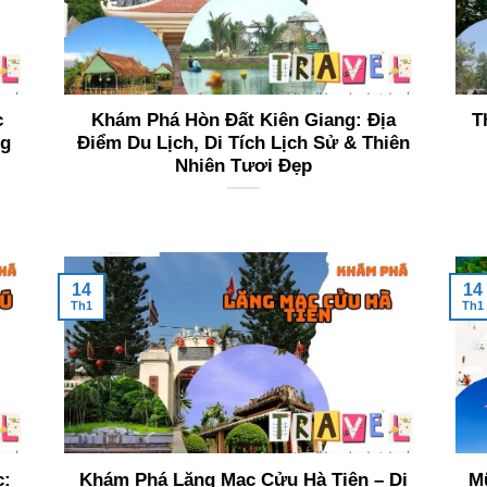
c
Khám Phá Hòn Đất Kiên Giang: Địa
T
ng
Điểm Du Lịch, Di Tích Lịch Sử & Thiên
Nhiên Tươi Đẹp
14
14
Th1
Th1
c:
Khám Phá Lăng Mạc Cửu Hà Tiên – Di
Mũ