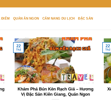
A ĐIỂM
QUÁN ĂN NGON
CẨM NANG DU LỊCH
ĐẶC SẢN
22
22
Th2
Th2
ếng
Khám Phá Bún Kèn Rạch Giá – Hương
X
Vị Đặc Sản Kiên Giang, Quán Ngon