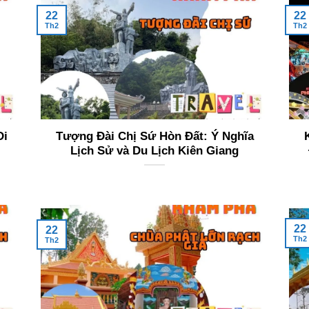
22
22
Th2
Th2
Di
Tượng Đài Chị Sứ Hòn Đất: Ý Nghĩa
Lịch Sử và Du Lịch Kiên Giang
22
22
Th2
Th2