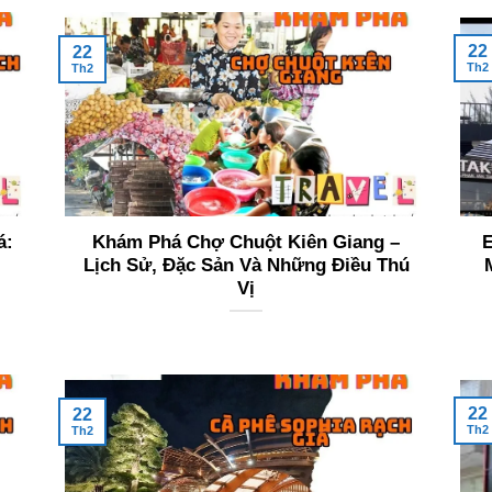
22
22
Th2
Th2
á:
Khám Phá Chợ Chuột Kiên Giang –
E
Lịch Sử, Đặc Sản Và Những Điều Thú
Vị
22
22
Th2
Th2