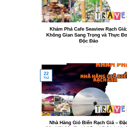
Khám Phá Cafe Seaview Rạch Giá
Không Gian Sang Trọng và Thực Đ
Độc Đáo
22
Th2
Nhà Hàng Gió Biển Rạch Giá – Đặ