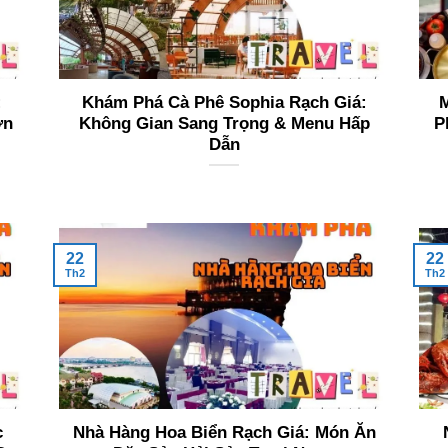
:
Khám Phá Cà Phê Sophia Rạch Giá:
M
ơn
Không Gian Sang Trọng & Menu Hấp
P
Dẫn
22
22
Th2
Th2
c
Nhà Hàng Hoa Biển Rạch Giá: Món Ăn