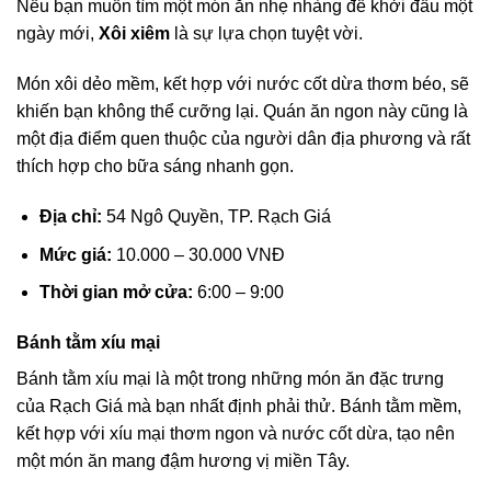
Nếu bạn muốn tìm một món ăn nhẹ nhàng để khởi đầu một
ngày mới,
Xôi xiêm
là sự lựa chọn tuyệt vời.
Món xôi dẻo mềm, kết hợp với nước cốt dừa thơm béo, sẽ
khiến bạn không thể cưỡng lại. Quán ăn ngon này cũng là
một địa điểm quen thuộc của người dân địa phương và rất
thích hợp cho bữa sáng nhanh gọn.
Địa chỉ:
54 Ngô Quyền, TP. Rạch Giá
Mức giá:
10.000 – 30.000 VNĐ
Thời gian mở cửa:
6:00 – 9:00
Bánh tằm xíu mại
Bánh tằm xíu mại là một trong những món ăn đặc trưng
của Rạch Giá mà bạn nhất định phải thử. Bánh tằm mềm,
kết hợp với xíu mại thơm ngon và nước cốt dừa, tạo nên
một món ăn mang đậm hương vị miền Tây.