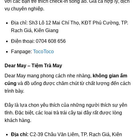
với các bạn trẻ thích check-in sống ảo. Giá cả hợp lý, dịch
vụ chuyên nghiệp.
Địa chỉ: Sh3 Lô 12 Mai Chí Thọ, KĐT Phú Cường, TP.
Rạch Giá, Kiên Giang
Điện thoại: 0704 608 656
Fanpage:
TocoToco
Dear May – Tiệm Trà May
Dear May mang phong cách nhẹ nhàng,
không gian ấm
cúng
và đồ uống được chăm chút từ chất lượng đến cách
trình bày.
Đây là lựa chọn yêu thích của những người thích sự yên
tĩnh. Đặc biệt, các loại trà trái cây tại đây rất được lòng
khách hàng.
Địa chỉ:
C2-39 Châu Văn Liêm, TP. Rạch Giá, Kiên