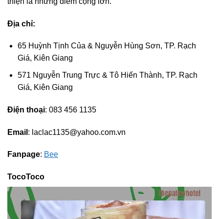
thiện là những điểm cộng lớn.
Địa chỉ:
65 Huỳnh Tịnh Của & Nguyễn Hùng Sơn, TP. Rạch
Giá, Kiên Giang
571 Nguyễn Trung Trực & Tô Hiến Thành, TP. Rạch
Giá, Kiên Giang
Điện thoại
: 083 456 1135
Email
:
laclac1135@yahoo.com.vn
Fanpage
:
Bee
TocoToco