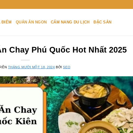
A ĐIỂM
QUÁN ĂN NGON
CẨM NANG DU LỊCH
ĐẶC SẢN
n Chay Phú Quốc Hot Nhất 2025
TRÊN
THÁNG MƯỜI MỘT 18, 2024
BỞI
SEO