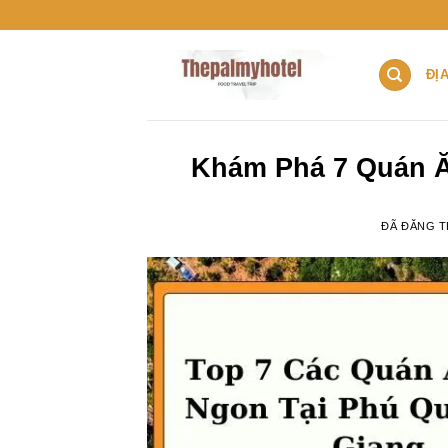
Chuyển
đến
nội
ĐỊ
dung
Khám Phá 7 Quán Ă
ĐÃ ĐĂNG 