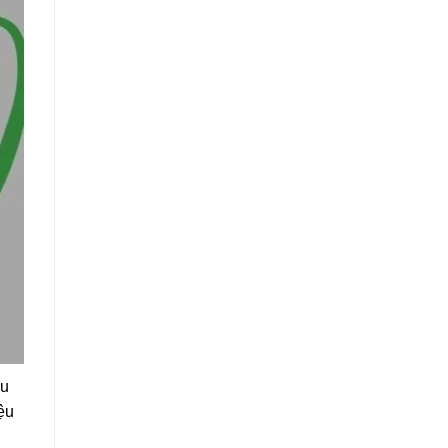
ầu
ệu