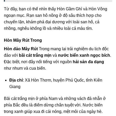
Từ đây, bạn có thể nhìn thấy Hòn Gầm Ghì và Hòn Vông
ngoạn mục. Rạn san hô nông ở độ sâu thích hợp cho
chuyến lặn, khám phá đại dương với loài san hô, cá
nhồng, nghêu khổng lồ và nhiều loài cá màu tím.
Hòn Mây Rút Trong
Hòn đảo Mây Rút
Trong mang lại trải nghiệm du lịch độc
đáo với
bãi cát trắng mịn
và
nước biển xanh ngọc bích
.
Đặc biệt, nơi đây nổi tiếng với nguồn
hải sản đa dạng
như nhum và cua biển.
Địa chỉ
: Xã Hòn Thơm, huyện Phú Quốc, tỉnh Kiên
Giang
Bãi cát trắng mịn ở phía Nam và những vách đá nhẵn ở
phía Bắc đều là điểm dừng chân tuyệt vời. Nước biển
trong xanh giúp xua đi cái nóng, mệt mỏi của ngày hè.