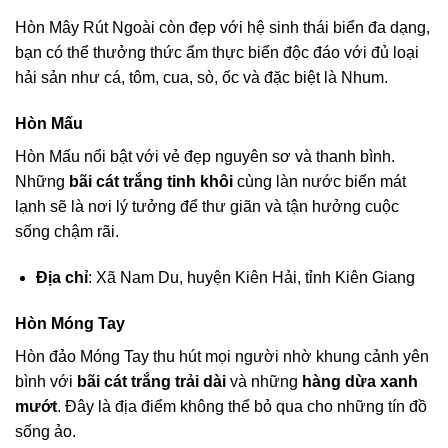
Hòn Mây Rút Ngoài còn đẹp với hệ sinh thái biển đa dạng,
bạn có thể thưởng thức ẩm thực biển độc đáo với đủ loại
hải sản như cá, tôm, cua, sò, ốc và đặc biệt là Nhum.
Hòn Mấu
Hòn Mấu nổi bật với vẻ đẹp nguyên sơ và thanh bình.
Những
bãi cát trắng tinh khôi
cùng làn nước biển mát
lạnh sẽ là nơi lý tưởng để thư giãn và tận hưởng cuộc
sống chậm rãi.
Địa chỉ
: Xã Nam Du, huyện Kiên Hải, tỉnh Kiên Giang
Hòn Móng Tay
Hòn đảo Móng Tay thu hút mọi người nhờ khung cảnh yên
bình với
bãi cát trắng trải dài
và những
hàng dừa xanh
mướt
. Đây là địa điểm không thể bỏ qua cho những tín đồ
sống ảo.