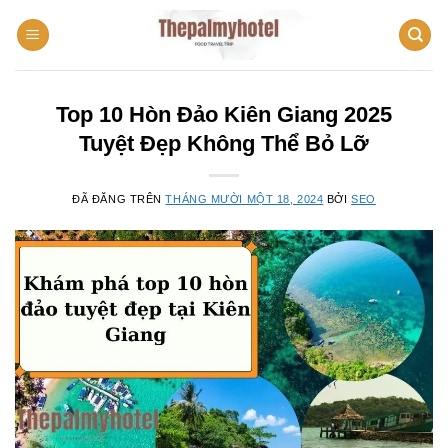
Chuyển
đến
nội
dung
Top 10 Hòn Đảo Kiên Giang 2025
Tuyệt Đẹp Không Thể Bỏ Lỡ
ĐÃ ĐĂNG TRÊN
THÁNG MƯỜI MỘT 18, 2024
BỞI
SEO