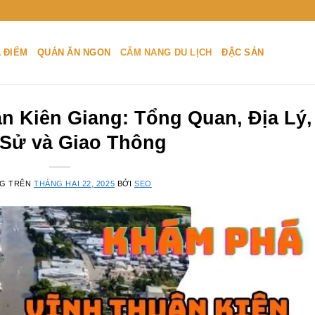
A ĐIỂM
QUÁN ĂN NGON
CẨM NANG DU LỊCH
ĐẶC SẢN
 Kiên Giang: Tổng Quan, Địa Lý,
 Sử và Giao Thông
NG TRÊN
THÁNG HAI 22, 2025
BỞI
SEO