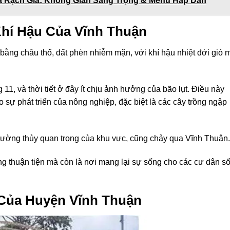
 Rạch Giá: Không Gian Sang Trọng & Menu Hấp Dẫn
Khí Hậu Của Vĩnh Thuận
bằng châu thổ, đất phèn nhiễm mặn, với khí hậu nhiệt đới gió 
1, và thời tiết ở đây ít chịu ảnh hưởng của bão lụt. Điều này
sự phát triển của nông nghiệp, đặc biệt là các cây trồng ngập
ường thủy quan trọng của khu vực, cũng chảy qua Vĩnh Thuận.
g thuận tiện mà còn là nơi mang lại sự sống cho các cư dân s
 Của Huyện Vĩnh Thuận