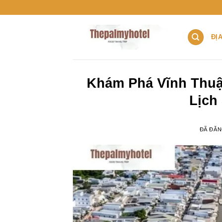
Chuyển
đến
nội
ĐỊ
dung
Khám Phá Vĩnh Thuận
Lịch
ĐÃ ĐĂ