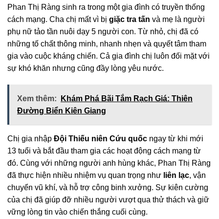
Phan Thị Ràng sinh ra trong một gia đình có truyền thống
cách mạng. Cha chị mất vì bị
giặc tra tấn
và mẹ là người
phụ nữ tảo tần nuôi dạy 5 người con. Từ nhỏ, chị đã có
những tố chất thông minh, nhanh nhẹn và quyết tâm tham
gia vào cuộc kháng chiến. Cả gia đình chị luôn đối mặt với
sự khó khăn nhưng cũng đầy lòng yêu nước.
Xem thêm:
Khám Phá Bãi Tắm Rạch Giá: Thiên
Đường Biển Kiên Giang
Chị gia nhập
Đội Thiếu niên Cứu quốc
ngay từ khi mới
13 tuổi và bắt đầu tham gia các hoạt động cách mạng từ
đó. Cùng với những người anh hùng khác, Phan Thị Ràng
đã thực hiện nhiều nhiệm vụ quan trọng như
liên lạc
, vận
chuyển vũ khí, và hỗ trợ công binh xưởng. Sự kiên cường
của chị đã giúp đỡ nhiều người vượt qua thử thách và giữ
vững lòng tin vào chiến thắng cuối cùng.