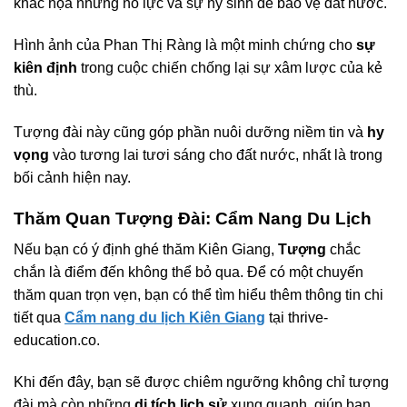
khắc họa những nỗ lực và sự hy sinh để bảo vệ đất nước.
Hình ảnh của Phan Thị Ràng là một minh chứng cho
sự
kiên định
trong cuộc chiến chống lại sự xâm lược của kẻ
thù.
Tượng đài này cũng góp phần nuôi dưỡng niềm tin và
hy
vọng
vào tương lai tươi sáng cho đất nước, nhất là trong
bối cảnh hiện nay.
Thăm Quan Tượng Đài: Cẩm Nang Du Lịch
Nếu bạn có ý định ghé thăm Kiên Giang,
Tượng
chắc
chắn là điểm đến không thể bỏ qua. Để có một chuyến
thăm quan trọn vẹn, bạn có thể tìm hiểu thêm thông tin chi
tiết qua
Cẩm nang du lịch Kiên Giang
tại thrive-
education.co.
Khi đến đây, bạn sẽ được chiêm ngưỡng không chỉ tượng
đài mà còn những
di tích lịch sử
xung quanh, giúp bạn