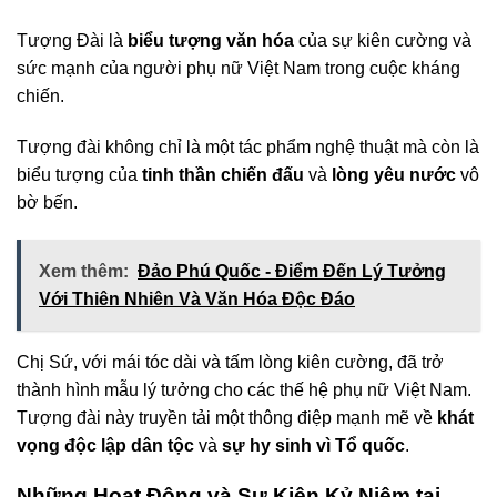
Tượng Đài là
biểu tượng văn hóa
của sự kiên cường và
sức mạnh của người phụ nữ Việt Nam trong cuộc kháng
chiến.
Tượng đài không chỉ là một tác phẩm nghệ thuật mà còn là
biểu tượng của
tinh thần chiến đấu
và
lòng yêu nước
vô
bờ bến.
Xem thêm:
Đảo Phú Quốc - Điểm Đến Lý Tưởng
Với Thiên Nhiên Và Văn Hóa Độc Đáo
Chị Sứ, với mái tóc dài và tấm lòng kiên cường, đã trở
thành hình mẫu lý tưởng cho các thế hệ phụ nữ Việt Nam.
Tượng đài này truyền tải một thông điệp mạnh mẽ về
khát
vọng độc lập dân tộc
và
sự hy sinh vì Tổ quốc
.
Những Hoạt Động và Sự Kiện Kỷ Niệm tại