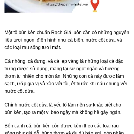
Một tô bún kèn chuẩn Rạch Giá luôn cần có những nguyên
liệu tươi ngon, điển hình như cá biển, nước cốt dừa, và
các loại rau sống tươi mát.
Cá nhồng, cá đựng, và cá lẹp vàng là những loại cá đặc
trưng được sử dụng, mang lại sự ngọt ngào và hương
thơm tự nhiên cho món ăn. Những con cá này được làm
sạch, ướp gia vị và xào với tỏi, ớt trước khi nấu chung với
nước cốt dừa.
Chính nước cốt dừa là yếu tố làm nên sự khác biệt cho
bún kèn, tạo ra một vị béo ngậy mà không hề gây ngán.
Bên cạnh cá, bún kèn còn được kèm theo các loại rau
sống như giá đỗ, húng thơm và đu đủ bào sợi, góp phần