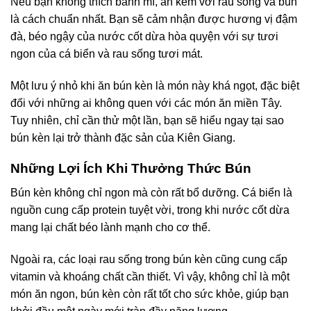
Nếu bạn không thích bánh mì, ăn kèm với rau sống và bún
là cách chuẩn nhất. Bạn sẽ cảm nhận được hương vị đậm
đà, béo ngậy của nước cốt dừa hòa quyện với sự tươi
ngon của cá biển và rau sống tươi mát.
Một lưu ý nhỏ khi ăn bún kèn là món này khá ngọt, đặc biệt
đối với những ai không quen với các món ăn miền Tây.
Tuy nhiên, chỉ cần thử một lần, bạn sẽ hiểu ngay tại sao
bún kèn lại trở thành đặc sản của Kiên Giang.
Những Lợi Ích Khi Thưởng Thức Bún
Bún kèn không chỉ ngon mà còn rất bổ dưỡng. Cá biển là
nguồn cung cấp protein tuyệt vời, trong khi nước cốt dừa
mang lại chất béo lành mạnh cho cơ thể.
Ngoài ra, các loại rau sống trong bún kèn cũng cung cấp
vitamin và khoáng chất cần thiết. Vì vậy, không chỉ là một
món ăn ngon, bún kèn còn rất tốt cho sức khỏe, giúp bạn