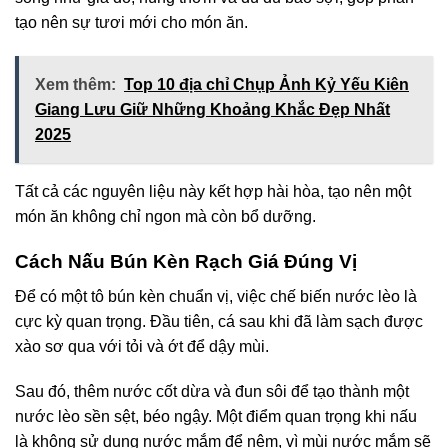
tạo nên sự tươi mới cho món ăn.
Xem thêm:
Top 10 địa chỉ Chụp Ảnh Kỷ Yếu Kiên
Giang Lưu Giữ Những Khoảng Khắc Đẹp Nhất
2025
Tất cả các nguyên liệu này kết hợp hài hòa, tạo nên một
món ăn không chỉ ngon mà còn bổ dưỡng.
Cách Nấu Bún Kèn Rạch Giá Đúng Vị
Để có một tô bún kèn chuẩn vị, việc chế biến nước lèo là
cực kỳ quan trọng. Đầu tiên, cá sau khi đã làm sạch được
xào sơ qua với tỏi và ớt để dậy mùi.
Sau đó, thêm nước cốt dừa và đun sôi để tạo thành một
nước lèo sền sệt, béo ngậy. Một điểm quan trọng khi nấu
là không sử dụng nước mắm để nêm, vì mùi nước mắm sẽ