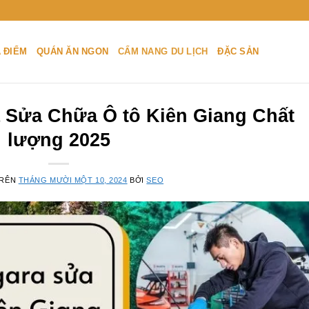
A ĐIỂM
QUÁN ĂN NGON
CẨM NANG DU LỊCH
ĐẶC SẢN
 Sửa Chữa Ô tô Kiên Giang Chất
lượng 2025
TRÊN
THÁNG MƯỜI MỘT 10, 2024
BỞI
SEO