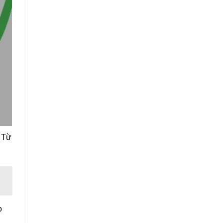
. Từ
o