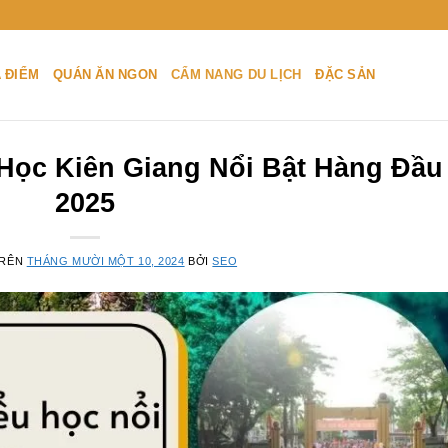
A ĐIỂM
QUÁN ĂN NGON
CẨM NANG DU LỊCH
ĐẶC SẢN
Học Kiên Giang Nổi Bật Hàng Đầu
2025
TRÊN
THÁNG MƯỜI MỘT 10, 2024
BỞI
SEO