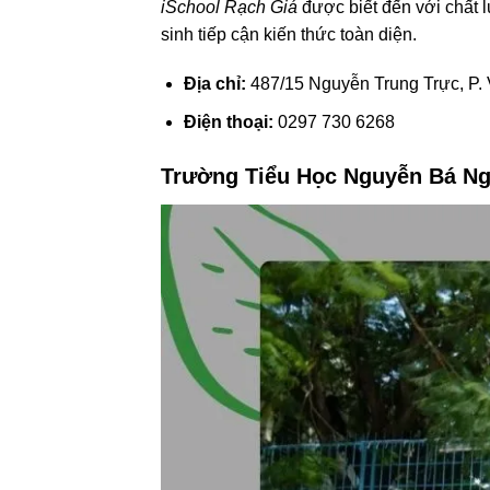
iSchool Rạch Giá
được biết đến với chất l
sinh tiếp cận kiến thức toàn diện.
Địa chỉ:
487/15 Nguyễn Trung Trực, P. 
Điện thoại:
0297 730 6268
Trường Tiểu Học Nguyễn Bá N