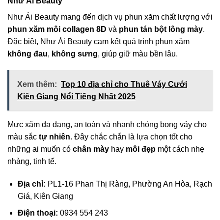
Như Ái Beauty
Như Ái Beauty mang đến dịch vụ phun xăm chất lượng với
phun xăm môi collagen 8D
và
phun tán bột lông mày
.
Đặc biệt, Như Ái Beauty cam kết quá trình phun xăm
không đau
,
không sưng
, giúp giữ màu bền lâu.
Xem thêm:
Top 10 địa chỉ cho Thuê Váy Cưới
Kiên Giang Nổi Tiếng Nhất 2025
Mực xăm đa dạng, an toàn và nhanh chóng bong vảy cho
màu sắc
tự nhiên
. Đây chắc chắn là lựa chọn tốt cho
những ai muốn có
chân mày
hay
môi đẹp
một cách nhẹ
nhàng, tinh tế.
Địa chỉ:
PL1-16 Phan Thị Ràng, Phường An Hòa, Rạch
Giá, Kiên Giang
Điện thoại:
0934 554 243