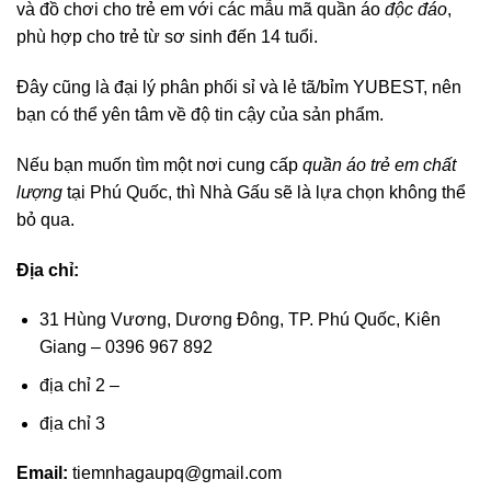
và đồ chơi cho trẻ em với các mẫu mã quần áo
độc đáo
,
phù hợp cho trẻ từ sơ sinh đến 14 tuổi.
Đây cũng là đại lý phân phối sỉ và lẻ tã/bỉm YUBEST, nên
bạn có thể yên tâm về độ tin cậy của sản phẩm.
Nếu bạn muốn tìm một nơi cung cấp
quần áo trẻ em chất
lượng
tại Phú Quốc, thì Nhà Gấu sẽ là lựa chọn không thể
bỏ qua.
Địa chỉ:
31 Hùng Vương, Dương Đông, TP. Phú Quốc, Kiên
Giang – 0396 967 892
địa chỉ 2 –
địa chỉ 3
Email:
tiemnhagaupq@gmail.com