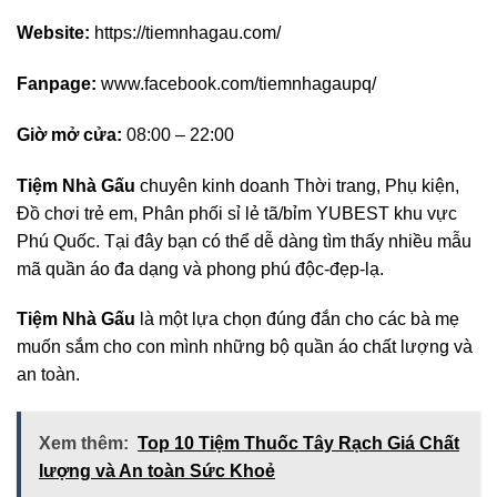
Website:
https://tiemnhagau.com/
Fanpage:
www.facebook.com/tiemnhagaupq/
Giờ mở cửa:
08:00 – 22:00
Tiệm Nhà Gấu
chuyên kinh doanh Thời trang, Phụ kiện,
Đồ chơi trẻ em, Phân phối sỉ lẻ tã/bỉm YUBEST khu vực
Phú Quốc. Tại đây bạn có thể dễ dàng tìm thấy nhiều mẫu
mã quần áo đa dạng và phong phú độc-đẹp-lạ.
Tiệm Nhà Gấu
là một lựa chọn đúng đắn cho các bà mẹ
muốn sắm cho con mình những bộ quần áo chất lượng và
an toàn.
Xem thêm:
Top 10 Tiệm Thuốc Tây Rạch Giá Chất
lượng và An toàn Sức Khoẻ