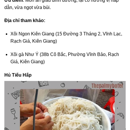
Ưu điểm
: Món ăn giàu dinh dưỡng, lại có hương vị hấp
dẫn, vừa ngọt vừa bùi.
Địa chỉ tham khảo:
Xôi Ngon Kiên Giang (15 Đường 3 Tháng 2, Vĩnh Lạc,
Rạch Giá, Kiên Giang)
Xôi gà Như Ý (38b Cô Bắc, Phường Vĩnh Bảo, Rạch
Giá, Kiên Giang)
Hủ Tiếu Hấp