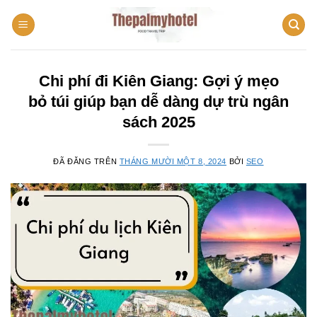
Chuyển
đến
nội
dung
Chi phí đi Kiên Giang: Gợi ý mẹo
bỏ túi giúp bạn dễ dàng dự trù ngân
sách 2025
ĐÃ ĐĂNG TRÊN
THÁNG MƯỜI MỘT 8, 2024
BỞI
SEO